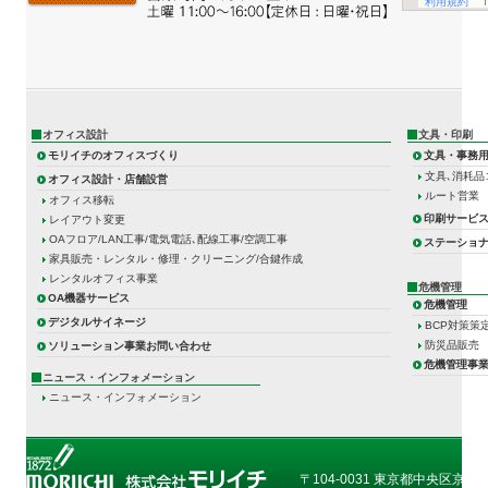
オフィス設計
文具・印刷
モリイチのオフィスづくり
文具・事務
文具､消耗品
オフィス設計・店舗設営
ルート営業
オフィス移転
印刷サービ
レイアウト変更
OAフロア/LAN工事/電気電話､配線工事/空調工事
ステーショ
家具販売・レンタル・修理・クリーニング/合鍵作成
レンタルオフィス事業
危機管理
OA機器サービス
危機管理
デジタルサイネージ
BCP対策策
防災品販売
ソリューション事業お問い合わせ
危機管理事
ニュース・インフォメーション
ニュース・インフォメーション
〒104-0031 東京都中央区京橋1-3-