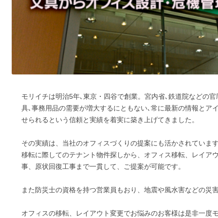
モリイチは明治5年､東京・四谷で創業。宮内省､鉄道院などの
具､事務用品の需要が増大するにともない､常に最新の情報とア
せられるという信頼と実績を着実に築き上げてきました。
その実績は、当社のオフィスづくりの提案にも活かされていま
移転に際してのテナント物件探しから、オフィス移転、レイアウ
事、原状回復工事まで一貫して、ご提案が可能です。
また防災士の資格を持つ営業員もおり、地震や風水害などの災
オフィスの移転、レイアウト変更でお悩みのお客様は是非一度