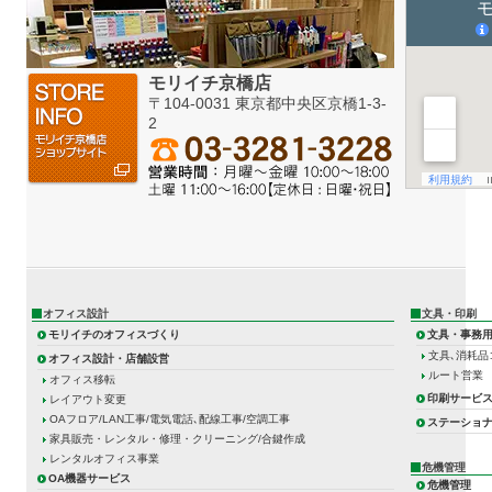
モリイチ京橋店
〒104-0031 東京都中央区京橋1-3-
2
オフィス設計
文具・印刷
モリイチのオフィスづくり
文具・事務
文具､消耗品
オフィス設計・店舗設営
ルート営業
オフィス移転
印刷サービ
レイアウト変更
OAフロア/LAN工事/電気電話､配線工事/空調工事
ステーショ
家具販売・レンタル・修理・クリーニング/合鍵作成
レンタルオフィス事業
危機管理
OA機器サービス
危機管理