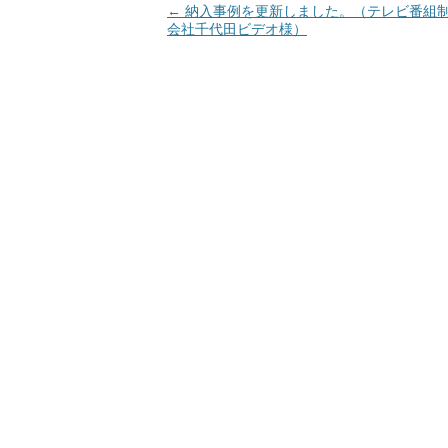
Post navigation
←
納入事例を更新しました。（テレビ番組
会社千代田ビデオ様）