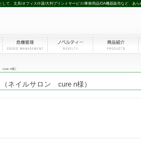
して、文具/オフィス什器/大判プリントサービス/事務用品/OA機器販売など、あ
ure n様）
ネイルサロン cure n様）